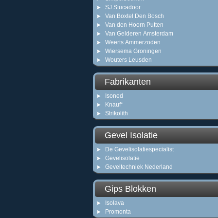
SJ Stucadoor
Van Boxtel Den Bosch
Van den Hoorn Putten
Van Gelderen Amsterdam
Weerts Ammerzoden
Wiersema Groningen
Wouters Leusden
Fabrikanten
Isoned
Knauf*
Strikolith
Gevel Isolatie
De Gevelisolatiespecialist
Gevelisolatie
Geveltechniek Nederland
Gips Blokken
Isolava
Promonta