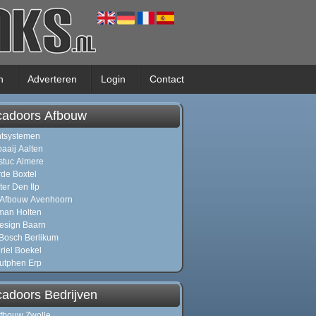
n
Adverteren
Login
Contact
cadoors Afbouw
htsystemen
baaij Aalten
stuc Almere
de Boxtel
er Den Ilp
 Afbouw Avenhoorn
man Holten
esign Baarn
 Bosch Berlikum
riel Boekel
utphen Erp
cadoors Bedrijven
fbouw Zwolle