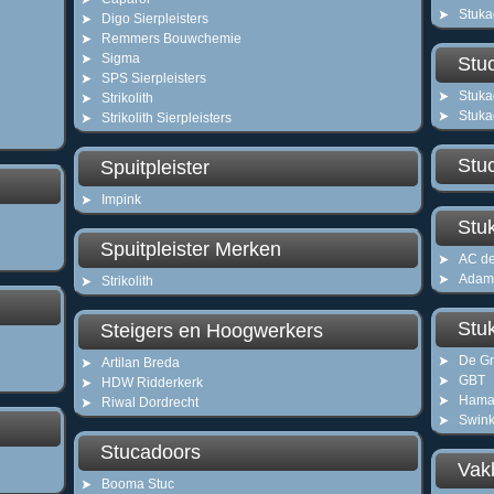
Stuka
Digo Sierpleisters
Remmers Bouwchemie
Sigma
Stu
SPS Sierpleisters
Stuka
Strikolith
Stuka
Strikolith Sierpleisters
Stu
Spuitpleister
Impink
Stu
Spuitpleister Merken
AC d
Adam
Strikolith
Stu
Steigers en Hoogwerkers
De Gr
Artilan Breda
GBT
HDW Ridderkerk
Hama 
Riwal Dordrecht
Swin
Stucadoors
Vak
Booma Stuc