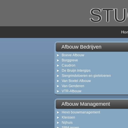
ST
Ho
Afbouw Bedrijven
Boeve Afbouw
Borggreve
Caudron
De Bruijn Intergips
Siergrindvloeren en gietvloeren
Van Boxtel Afbouw
Van Genderen
VTR-Afbouw
Afbouw Management
Hevo bouwmanagement
Kleissen
Nijhuis
SBM groep