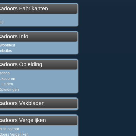
cadoors Fabrikanten
lith
cadoors Info
Woontest
ebsites
cadoors Opleiding
school
ukadoren
 Leiden
pleidingen
cadoors Vakbladen
cadoors Vergelijken
en stucadoor
doors Vergelijken