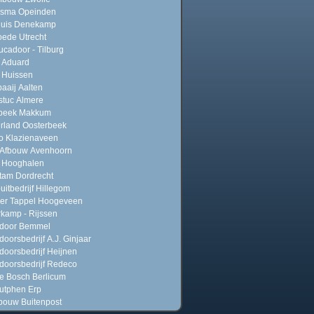
sma Opeinden
uis Denekamp
ede Utrecht
ucadoor - Tilburg
g Aduard
 Huissen
baaij Aalten
stuc Almere
beek Makkum
rland Oosterbeek
o Klazienaveen
 Afbouw Avenhoorn
 Hooghalen
tam Dordrecht
uitbedrijf Hillegom
er Tappel Hoogeveen
rkamp - Rijssen
adoor Bemmel
doorsbedrijf A.J. Ginjaar
doorsbedrijf Heijnen
doorsbedrijf Redeco
e Bosch Berlicum
utphen Erp
fbouw Buitenpost