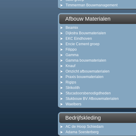
Timmerman Bouwmanagement
Afbouw Materialen
Beamix
Dijkstra Bouwmaterialen
EKC Eindhoven
Encie Cement groep
Filippo
Gamma
Gamma bouwmaterialen
Knauf
Omzicht afbouwmaterialen
Praxis bouwmaterialen
Rigips
Strikolith
Stucadoorsbenodigdheden
Stukbouw BV Afbouwmaterialen
Waelbers
Bedrijfskleding
AC de Hoop Schiedam
Adama Soesterberg