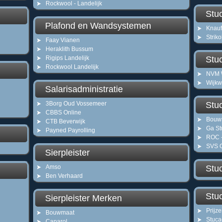
Rockwool - Landelijk
Stu
Plafond en Wandsystemen
Knauf
Striko
Faay Vianen
Heraklith Bussum
Rigips Landelijk
Stu
Rockwool Landelijk
NVM 
Wijkw
Salarisadministratie
3Borg Oud Vossemeer
Stu
CBBS Online
Bouw
CTB Beverwijk
Ga St
Payned Payrolling
ROC -
SVS O
Sierpleister
Amso
Stu
Ben Verhaard
Stu
Sierpleister Merken
Prijz
Bouwmaat
Stuca
Caparol