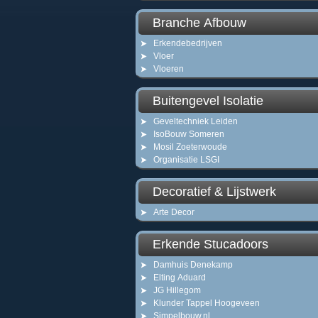
Branche Afbouw
Erkendebedrijven
Vloer
Vloeren
Buitengevel Isolatie
Geveltechniek Leiden
IsoBouw Someren
Mosil Zoeterwoude
Organisatie LSGI
Decoratief & Lijstwerk
Arte Decor
Erkende Stucadoors
Damhuis Denekamp
Elting Aduard
JG Hillegom
Klunder Tappel Hoogeveen
Simpelbouw.nl