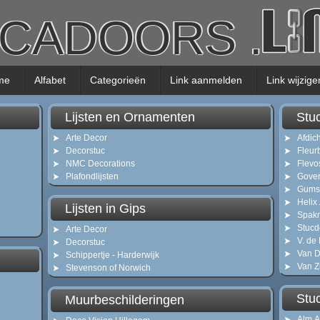
UCADOORS
.
me
Alfabet
Categorieën
Link aanmelden
Link wijzige
Lijsten en Ornamenten
Stu
Arte Decor
Afdic
Decorstuc
Fleur
NMC Decorations
Flevo
Plafondlijsten
Gover
Gumst
Helix
Lijsten in Gips
Spak
Stucd
Arte Decor
V. de
Decorstuc
Van D
Schippertje - Harderwijk
Van Z
Stevenson of Norwich
Stu
Muurbeschilderingen
Alm A