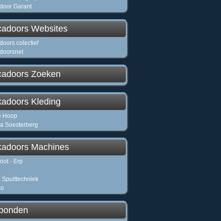
door Garant
cadoors Websites
doors colectief
doorsnet
cadoors Zoeken
kadoors Kleding
e Hoop
a Soesterberg
kadoors Machines
oot - Erp
Spuittechniek
ko
bonden