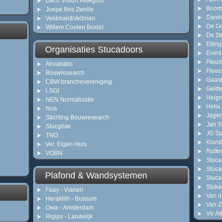
Deco Vision Hillegom
Boom
Joepe Bos Zwolle
Damh
Veldman&Veltman
De Go
Willem Coolen Boxtel
De St
Eltin
Organisaties Stucadoors
Evers
Fleur
Abvakabo
Flevo
Bouwresearch
Gaas
CBW branchevereniging
Gelde
LSGI
Heigr
NEN Normalisatie
Helix
Noa
Jager
Stichting Bouwresearch
Jan S
Stucgilde
JG Sp
TNO
Klund
Ver. Eigen Huis
Rutte
VOBN
Stuc
Stuca
Plafond & Wandsystemen
Stuca
Stuka
Faay - Vianen
Van d
Heraklith - Bussum
Van Z
Owa - Amsterdam
Vtr A
Rigips - Landelijk